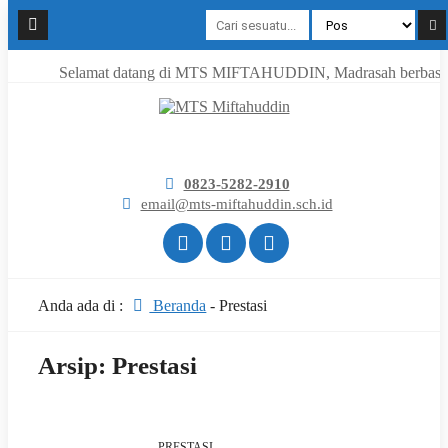
Selamat datang di MTS MIFTAHUDDIN, Madrasah berbasis Pro
0823-5282-2910
email@mts-miftahuddin.sch.id
Anda ada di :
Beranda
-
Prestasi
Arsip:
Prestasi
PRESTASI