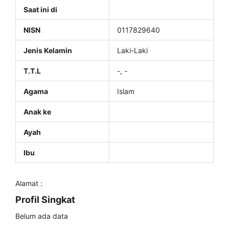
Saat ini di
NISN
0117829640
Jenis Kelamin
Laki-Laki
T.T.L
-, -
Agama
Islam
Anak ke
Ayah
Ibu
Alamat :
Profil Singkat
Belum ada data