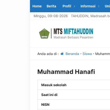
Home
Berita
Profil
Informasi
Uni
Selamat datang di MTS MIFTAHUDDIN, Madrasah berba
Minggu, 09-08-2026
Anda ada di :
Beranda
-
Siswa
-
Muhamma
Muhammad Hanafi
Masuk sekolah
Saat ini di
NISN