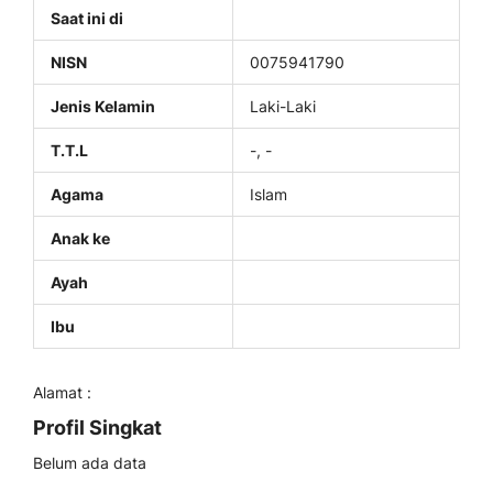
Saat ini di
NISN
0075941790
Jenis Kelamin
Laki-Laki
T.T.L
-, -
Agama
Islam
Anak ke
Ayah
Ibu
Alamat :
Profil Singkat
Belum ada data