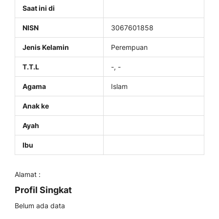
Saat ini di
NISN
3067601858
Jenis Kelamin
Perempuan
T.T.L
-, -
Agama
Islam
Anak ke
Ayah
Ibu
Alamat :
Profil Singkat
Belum ada data