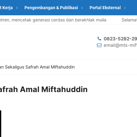
t Kerja
Pengembangan & Publikasi
Portal Eksternal
cetak generasi cerdas dan berakhlak mulia
Selamat datang
0823-5282-29
email@mts-mift
an Sekaligus Safrah Amal Miftahuddin
afrah Amal Miftahuddin