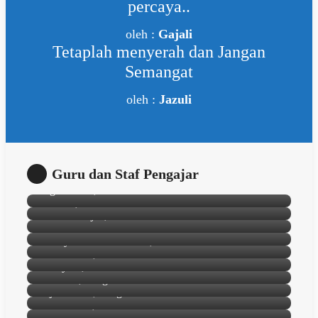
percaya..
oleh :
Gajali
Tetaplah menyerah dan Jangan
Semangat
oleh :
Jazuli
Guru dan Staf Pengajar
Agus Salim, S.Pd
Jamilah, S.Pd
Ahmad Gajali, S.Pd.I
H. Rahmat Ilahi
H Irsyadul Hadi Hakimi, S.Pd
M. Sadillah, S.Kom
Wahyudi, S.Pd.I
Makmur, S.Ag
Hj. Mariani, S.Ag
Mahmudah, S.Pd.I
Husni, S.Pd