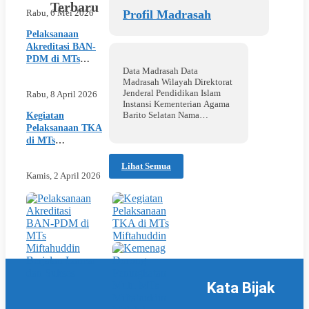
Terbaru
Rabu, 6 Mei 2026
Profil Madrasah
Pelaksanaan
Akreditasi BAN-
PDM di MTs
Data Madrasah Data
Miftahuddin
Madrasah Wilayah Direktorat
Berjalan Lancar
Jenderal Pendidikan Islam
Rabu, 8 April 2026
dan Sukses
Instansi Kementerian Agama
Barito Selatan Nama
Kegiatan
Madrasah Mts Miftahuddin
Pelaksanaan TKA
NPSN 30200830 NSM
di MTs
121262040005 Nama Kepala
Miftahuddin
Madrasah Wahyudi, S.Pd.I
Lihat Semua
NIP Kepala Madrasah Bentuk
Kamis, 2 April 2026
Pendidikan MTS No. Hp
Swasta Tanggal Pendirian 1
Kemenag
Juli..
Dorong
Peningkatan
Mutu
MTs
Miftahuddin
Melalui
Penguatan
Kata Bijak
Akreditasi