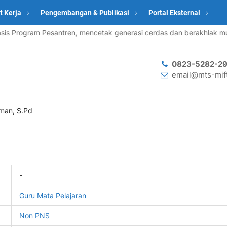
t Kerja
Pengembangan & Publikasi
Portal Eksternal
Program Pesantren, mencetak generasi cerdas dan berakhlak muli
0823-5282-29
email@mts-mift
hman, S.Pd
-
Guru Mata Pelajaran
Non PNS