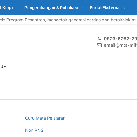
t Kerja
Pengembangan & Publikasi
Portal Eksternal
Program Pesantren, mencetak generasi cerdas dan berakhlak muli
0823-5282-29
email@mts-mift
.Ag
-
Guru Mata Pelajaran
Non PNS