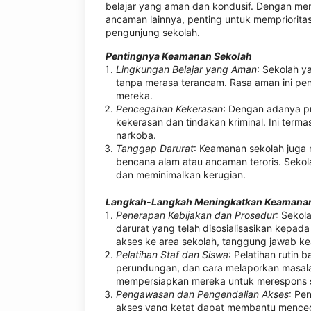
belajar yang aman dan kondusif. Dengan men
ancaman lainnya, penting untuk memprioritas
pengunjung sekolah.
Pentingnya Keamanan Sekolah
Lingkungan Belajar yang Aman
: Sekolah 
tanpa merasa terancam. Rasa aman ini pe
mereka.
Pencegahan Kekerasan
: Dengan adanya pr
kekerasan dan tindakan kriminal. Ini ter
narkoba.
Tanggap Darurat
: Keamanan sekolah juga m
bencana alam atau ancaman teroris. Sekol
dan meminimalkan kerugian.
Langkah-Langkah Meningkatkan Keamanan
Penerapan Kebijakan dan Prosedur
: Sekol
darurat yang telah disosialisasikan kepad
akses ke area sekolah, tanggung jawab ke
Pelatihan Staf dan Siswa
: Pelatihan rutin 
perundungan, dan cara melaporkan masala
mempersiapkan mereka untuk merespons seca
Pengawasan dan Pengendalian Akses
: Pe
akses yang ketat dapat membantu menceg