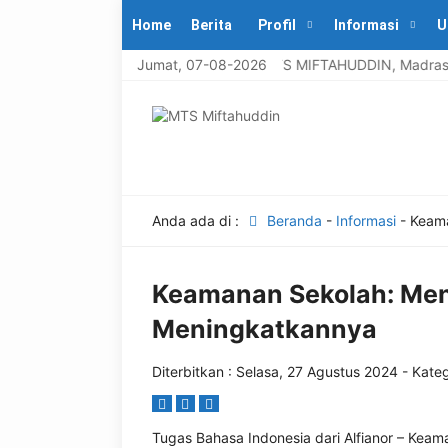
Home
Berita
Profil
Informasi
U
Selamat datang di MTS MIFTAHUDDIN, Madrasah b
Jumat, 07-08-2026
Anda ada di :
Beranda
-
Informasi
-
Keama
Keamanan Sekolah: Me
Meningkatkannya
Diterbitkan :
Selasa, 27 Agustus 2024
- Kateg
Tugas Bahasa Indonesia dari Alfianor – Keam