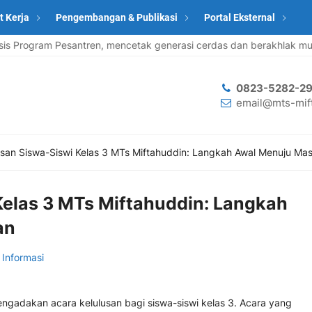
t Kerja
Pengembangan & Publikasi
Portal Eksternal
ogram Pesantren, mencetak generasi cerdas dan berakhlak mulia
0823-5282-29
email@mts-mift
usan Siswa-Siswi Kelas 3 MTs Miftahuddin: Langkah Awal Menuju Ma
Kelas 3 MTs Miftahuddin: Langkah
an
:
Informasi
engadakan acara kelulusan bagi siswa-siswi kelas 3. Acara yang