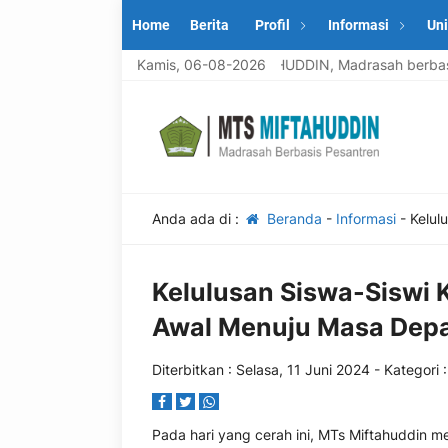
Home
Berita
Profil
Informasi
Uni
Selamat datang di MTS MIFTAHUDDIN, Madrasah berbasis Pr
Kamis, 06-08-2026
Anda ada di :
Beranda
-
Informasi
-
Kelul
Kelulusan Siswa-Siswi 
Awal Menuju Masa Dep
Diterbitkan :
Selasa, 11 Juni 2024
- Kategori 
Pada hari yang cerah ini, MTs Miftahuddin m