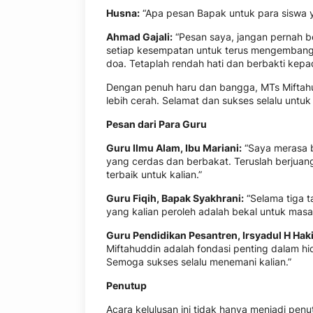
Husna:
“Apa pesan Bapak untuk para siswa y
Ahmad Gajali:
“Pesan saya, jangan pernah be
setiap kesempatan untuk terus mengembangkan
doa. Tetaplah rendah hati dan berbakti kepad
Dengan penuh haru dan bangga, MTs Miftahu
lebih cerah. Selamat dan sukses selalu untuk
Pesan dari Para Guru
Guru Ilmu Alam, Ibu Mariani:
“Saya merasa b
yang cerdas dan berbakat. Teruslah berjuang
terbaik untuk kalian.”
Guru Fiqih, Bapak Syakhrani:
“Selama tiga ta
yang kalian peroleh adalah bekal untuk masa
Guru Pendidikan Pesantren, Irsyadul H Haki
Miftahuddin adalah fondasi penting dalam hi
Semoga sukses selalu menemani kalian.”
Penutup
Acara kelulusan ini tidak hanya menjadi pen