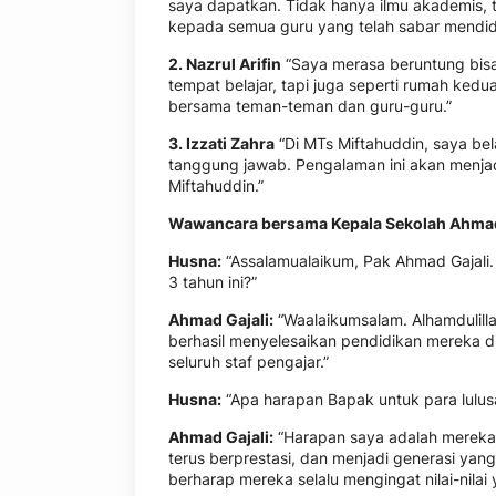
saya dapatkan. Tidak hanya ilmu akademis, t
kepada semua guru yang telah sabar mendidi
2. Nazrul Arifin
“Saya merasa beruntung bisa
tempat belajar, tapi juga seperti rumah ke
bersama teman-teman dan guru-guru.”
3. Izzati Zahra
“Di MTs Miftahuddin, saya bel
tanggung jawab. Pengalaman ini akan menjad
Miftahuddin.”
Wawancara bersama Kepala Sekolah Ahmad G
Husna:
“Assalamualaikum, Pak Ahmad Gajali.
3 tahun ini?”
Ahmad Gajali:
“Waalaikumsalam. Alhamdulill
berhasil menyelesaikan pendidikan mereka d
seluruh staf pengajar.”
Husna:
“Apa harapan Bapak untuk para lulusa
Ahmad Gajali:
“Harapan saya adalah mereka d
terus berprestasi, dan menjadi generasi yan
berharap mereka selalu mengingat nilai-nilai 