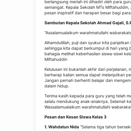
berlangsung meriah ini dihadiri oleh para gu
semangat. Kepala Sekolah MTs Miftahuddin, 
pesan inspiratif dan harapan besar bagi para
Sambutan Kepala Sekolah Ahmad Gajali, S.P
“Assalamualaikum warahmatullahi wabarakat
Alhamdulillah, puji dan syukur kita panjatka
sehingga kita dapat berkumpul di hari yang 
bahagia melihat keberhasilan siswa-siswi ke
Miftahuddin
Kelulusan ini bukanlah akhir dari perjalanan
berharap kalian semua dapat melanjutkan pend
Jangan pernah berhenti belajar dan mengemba
dalam hidup.
Terima kasih kepada para guru yang telah 
selalu mendukung anak-anaknya. Selamat kep
Wassalamualaikum warahmatullahi wabarakat
Pesan dan Kesan Siswa Kelas 3
1. Wahdatun Nida
“Selama tiga tahun berseko