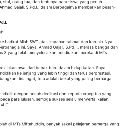
ru, staf, orang tua, dan tentunya para siswa yang penuh
Ahmad Gajali, S.Pd.I., dalam Berbagainya memberikan pesan-
d.I.
uh,
n ke hadirat Allah SWT atas limpahan rahmat dan karunia-Nya
berbahagia ini. Saya, Ahmad Gajali, S.Pd.I., merasa bangga dan
las 3 yang telah menyelesaikan pendidikan mereka di MTs
, melainkan awal dari babak baru dalam hidup kalian. Saya
idikan ke jenjang yang lebih tinggi dan terus berprestasi.
ngkan diri. Ingat, ilmu adalah bekal yang paling berharga
mendidik dengan penuh dedikasi dan kepada orang tua yang
ada para lulusan, semoga sukses selalu menyertai kalian.
uh.”
lah di MTs Miftahuddin, banyak sekali pelajaran berharga yang