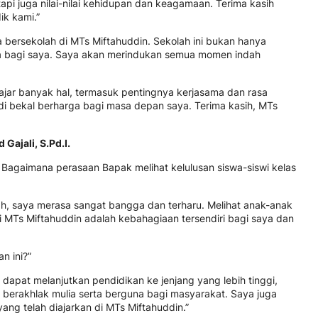
api juga nilai-nilai kehidupan dan keagamaan. Terima kasih
k kami.”
 bersekolah di MTs Miftahuddin. Sekolah ini bukan hanya
dua bagi saya. Saya akan merindukan semua momen indah
ajar banyak hal, termasuk pentingnya kerjasama dan rasa
i bekal berharga bagi masa depan saya. Terima kasih, MTs
ajali, S.Pd.I.
 Bagaimana perasaan Bapak melihat kelulusan siswa-siswi kelas
ah, saya merasa sangat bangga dan terharu. Melihat anak-anak
i MTs Miftahuddin adalah kebahagiaan tersendiri bagi saya dan
n ini?”
apat melanjutkan pendidikan ke jenjang yang lebih tinggi,
g berakhlak mulia serta berguna bagi masyarakat. Saya juga
yang telah diajarkan di MTs Miftahuddin.”