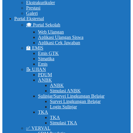
Ekstrakurikuler
Prestasi
Galeri
Portal Eksternal
🎓 Portal Sekolah
Web Ulangan
Aplikasi Ulangan Siswa
Aplikasi Cek Jawaban
🏫 EMIS
Emis GTK
Simatika
Emis
📝 UJIAN
PDUM
ANBK
ANBK
Simulasi ANBK
Sulinjar/Survei Lingkungan Belajar
Survei Lingkungan Belajar
Login Sulinjar
TKA
TKA
Simulasi TKA
✅ VERVAL