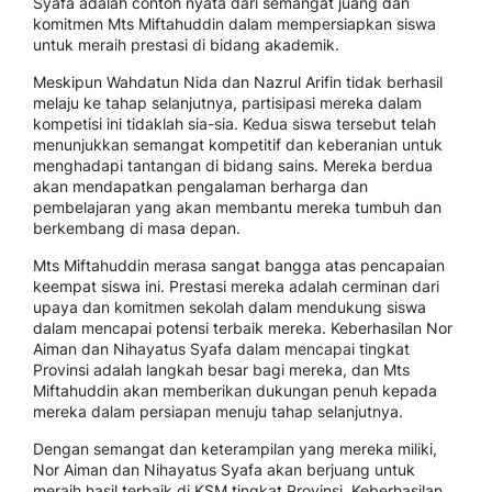
Syafa adalah contoh nyata dari semangat juang dan
komitmen Mts Miftahuddin dalam mempersiapkan siswa
untuk meraih prestasi di bidang akademik.
Meskipun Wahdatun Nida dan Nazrul Arifin tidak berhasil
melaju ke tahap selanjutnya, partisipasi mereka dalam
kompetisi ini tidaklah sia-sia. Kedua siswa tersebut telah
menunjukkan semangat kompetitif dan keberanian untuk
menghadapi tantangan di bidang sains. Mereka berdua
akan mendapatkan pengalaman berharga dan
pembelajaran yang akan membantu mereka tumbuh dan
berkembang di masa depan.
Mts Miftahuddin merasa sangat bangga atas pencapaian
keempat siswa ini. Prestasi mereka adalah cerminan dari
upaya dan komitmen sekolah dalam mendukung siswa
dalam mencapai potensi terbaik mereka. Keberhasilan Nor
Aiman dan Nihayatus Syafa dalam mencapai tingkat
Provinsi adalah langkah besar bagi mereka, dan Mts
Miftahuddin akan memberikan dukungan penuh kepada
mereka dalam persiapan menuju tahap selanjutnya.
Dengan semangat dan keterampilan yang mereka miliki,
Nor Aiman dan Nihayatus Syafa akan berjuang untuk
meraih hasil terbaik di KSM tingkat Provinsi. Keberhasilan