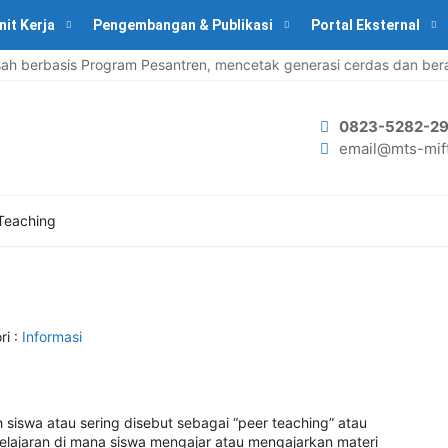
nit Kerja
Pengembangan & Publikasi
Portal Eksternal
erbasis Program Pesantren, mencetak generasi cerdas dan berakh
0823-5282-29
email@mts-mift
Teaching
ri :
Informasi
siswa atau sering disebut sebagai “peer teaching” atau
lajaran di mana siswa mengajar atau mengajarkan materi