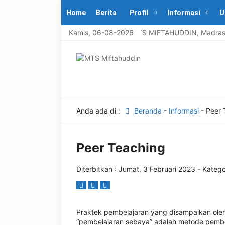
Home
Berita
Profil
Informasi
U
Selamat datang di MTS MIFTAHUDDIN, Madrasah b
Kamis, 06-08-2026
Anda ada di :
Beranda
-
Informasi
-
Peer 
Peer Teaching
Diterbitkan :
Jumat, 3 Februari 2023
- Katego
Praktek pembelajaran yang disampaikan oleh 
“pembelajaran sebaya” adalah metode pembe