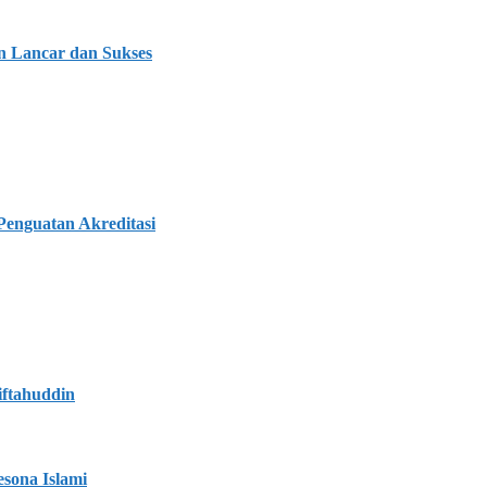
n Lancar dan Sukses
enguatan Akreditasi
iftahuddin
sona Islami