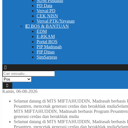
SDM Pusdatin
PD Data
Verval PD
CEK NISN
Verval PTK/Yayasan
💵 BOS & BANTUAN
EDM
E-RKAM
Portal BOS
PIP Madrasah
PIP Dinas
SimSarpras
Kamis, 06-08-2026
Selamat datang di MTS MIFTAHUDDIN, Madrasah berbasis Pro
Pesantren, mencetak generasi cerdas dan berakhlak mulia
Selam
MTS MIFTAHUDDIN, Madrasah berbasis Program Pesantren, me
generasi cerdas dan berakhlak mulia
Selamat datang di MTS MIFTAHUDDIN, Madrasah berbasis Pro
Pesantren, mencetak generasi cerdas dan berakhlak mulia
Selam