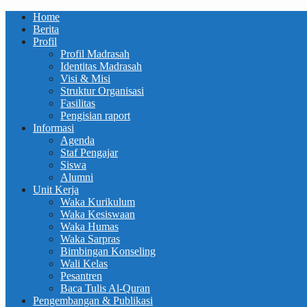
Home
Berita
Profil
Profil Madrasah
Identitas Madrasah
Visi & Misi
Struktur Organisasi
Fasilitas
Pengisian raport
Informasi
Agenda
Staf Pengajar
Siswa
Alumni
Unit Kerja
Waka Kurikulum
Waka Kesiswaan
Waka Humas
Waka Sarpras
Bimbingan Konseling
Wali Kelas
Pesantren
Baca Tulis Al-Quran
Pengembangan & Publikasi