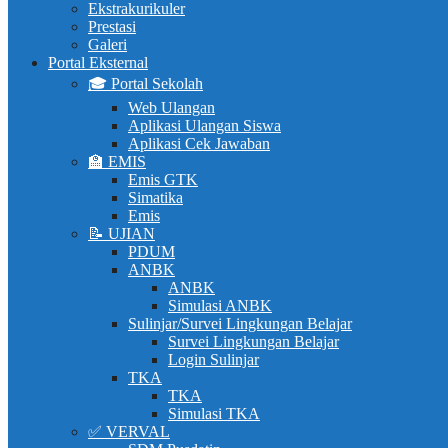
Ekstrakurikuler
Prestasi
Galeri
Portal Eksternal
🎓 Portal Sekolah
Web Ulangan
Aplikasi Ulangan Siswa
Aplikasi Cek Jawaban
🏫 EMIS
Emis GTK
Simatika
Emis
📝 UJIAN
PDUM
ANBK
ANBK
Simulasi ANBK
Sulinjar/Survei Lingkungan Belajar
Survei Lingkungan Belajar
Login Sulinjar
TKA
TKA
Simulasi TKA
✅ VERVAL