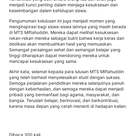
menjadi kunci penting dalam menjaga kesuksesan dan
keseimbangan dalam kehidupan siswa.
Pengumuman kelulusan ini juga menjadi momen yang
menginspirasi bagi siswa-siswa lainnya yang masih berada
di MTS Miftahuddin. Mereka dapat melihat kesuksesan
rekan-rekan mereka sebagai bukti bahwa kerja keras dan
dedikasi akan membuahkan hasil yang memuaskan.
Semangat persaingan sehat dan semangat belajar yang
tinggi diharapkan dapat mendorong mereka untuk
mencapai kesuksesan yang sama.
Akhir kata, selamat kepada para lulusan MTS Miftahuddin
yang telah berhasil menyelesaikan studi dengan sukses.
Semoga perjalanan pendidikan mereka selanjutnya penuh
dengan keberhasilan, dan semoga mereka dapat menjadi
pribadi yang bermanfaat bagi agama, masyarakat, dan
bangsa. Teruslah belajar, berinovasi, dan berkontribusi,
karena masa depan yang cerah menanti di hadapan kalian.
Dibaca 300 kali