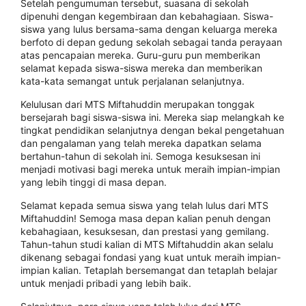
Setelah pengumuman tersebut, suasana di sekolah
dipenuhi dengan kegembiraan dan kebahagiaan. Siswa-
siswa yang lulus bersama-sama dengan keluarga mereka
berfoto di depan gedung sekolah sebagai tanda perayaan
atas pencapaian mereka. Guru-guru pun memberikan
selamat kepada siswa-siswa mereka dan memberikan
kata-kata semangat untuk perjalanan selanjutnya.
Kelulusan dari MTS Miftahuddin merupakan tonggak
bersejarah bagi siswa-siswa ini. Mereka siap melangkah ke
tingkat pendidikan selanjutnya dengan bekal pengetahuan
dan pengalaman yang telah mereka dapatkan selama
bertahun-tahun di sekolah ini. Semoga kesuksesan ini
menjadi motivasi bagi mereka untuk meraih impian-impian
yang lebih tinggi di masa depan.
Selamat kepada semua siswa yang telah lulus dari MTS
Miftahuddin! Semoga masa depan kalian penuh dengan
kebahagiaan, kesuksesan, dan prestasi yang gemilang.
Tahun-tahun studi kalian di MTS Miftahuddin akan selalu
dikenang sebagai fondasi yang kuat untuk meraih impian-
impian kalian. Tetaplah bersemangat dan tetaplah belajar
untuk menjadi pribadi yang lebih baik.