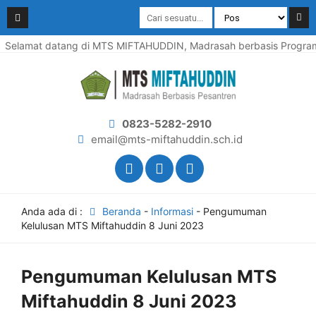
elamat datang di MTS MIFTAHUDDIN, Madrasah berbasis Program Pe
0823-5282-2910
email@mts-miftahuddin.sch.id
Anda ada di :
Beranda
-
Informasi
-
Pengumuman
Kelulusan MTS Miftahuddin 8 Juni 2023
Pengumuman Kelulusan MTS
Miftahuddin 8 Juni 2023