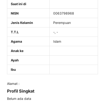
Saat ini di
NISN
0063798968
Jenis Kelamin
Perempuan
T.T.L
-, -
Agama
Islam
Anak ke
Ayah
Ibu
Alamat :
Profil Singkat
Belum ada data