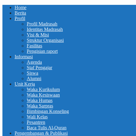
Home
Berita
Profil
Profil Madrasah
Identitas Madrasah
Visi & Misi
Struktur Organisasi
Fasilitas
Pengisian raport
Informasi
Agenda
Staf Pengajar
Siswa
Alumni
Unit Kerja
Waka Kurikulum
Waka Kesiswaan
Waka Humas
Waka Sarpras
Bimbingan Konseling
Wali Kelas
Pesantren
Baca Tulis Al-Quran
Pengembangan & Publikasi