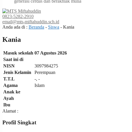
generasi cerdas dan berakhlak mulia
0823-5282-2910
email@mts-miftahuddin.sch.id
Anda ada di :
Beranda
-
Siswa
-
Kania
Kania
Masuk sekolah
07 Agustus 2026
Saat ini di
NISN
3097984275
Jenis Kelamin
Perempuan
T.T.L
-, -
Agama
Islam
Anak ke
Ayah
Ibu
Alamat :
Profil Singkat