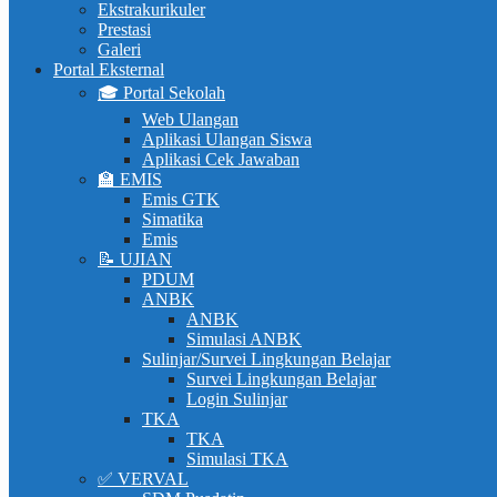
Ekstrakurikuler
Prestasi
Galeri
Portal Eksternal
🎓 Portal Sekolah
Web Ulangan
Aplikasi Ulangan Siswa
Aplikasi Cek Jawaban
🏫 EMIS
Emis GTK
Simatika
Emis
📝 UJIAN
PDUM
ANBK
ANBK
Simulasi ANBK
Sulinjar/Survei Lingkungan Belajar
Survei Lingkungan Belajar
Login Sulinjar
TKA
TKA
Simulasi TKA
✅ VERVAL