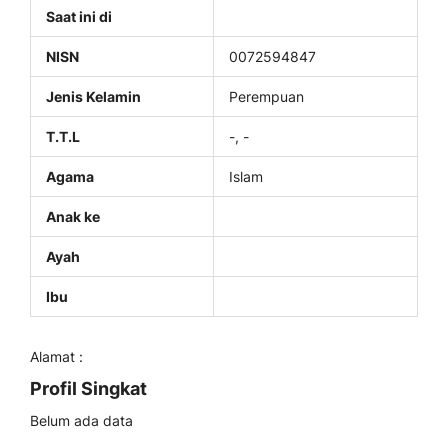
Saat ini di
NISN
0072594847
Jenis Kelamin
Perempuan
T.T.L
-, -
Agama
Islam
Anak ke
Ayah
Ibu
Alamat :
Profil Singkat
Belum ada data