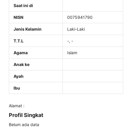
Saat ini di
NISN
0075941790
Jenis Kelamin
Laki-Laki
T.T.L
-, -
Agama
Islam
Anak ke
Ayah
Ibu
Alamat :
Profil Singkat
Belum ada data