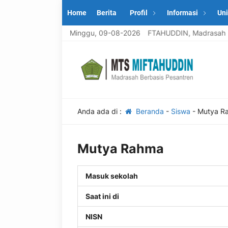
Home
Berita
Profil
Informasi
Uni
Selamat datang di MTS MIFTAHUDDIN, Madrasah ber
Minggu, 09-08-2026
Anda ada di :
Beranda
-
Siswa
-
Mutya R
Mutya Rahma
Masuk sekolah
Saat ini di
NISN