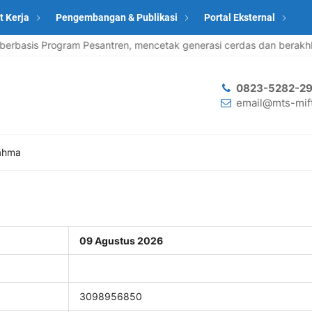
t Kerja
Pengembangan & Publikasi
Portal Eksternal
basis Program Pesantren, mencetak generasi cerdas dan berakhla
0823-5282-29
email@mts-mift
ahma
09 Agustus 2026
3098956850