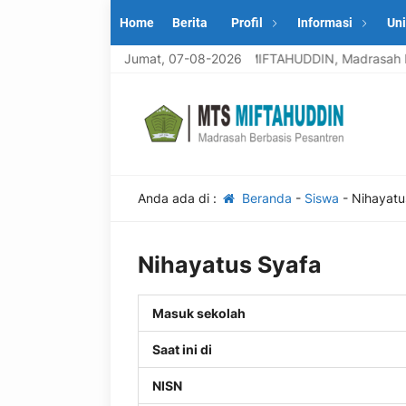
Home
Berita
Profil
Informasi
Uni
Selamat datang di MTS MIFTAHUDDIN, Madrasah berb
Jumat, 07-08-2026
Anda ada di :
Beranda
-
Siswa
-
Nihayatu
Nihayatus Syafa
Masuk sekolah
Saat ini di
NISN