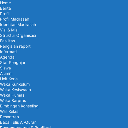
Home
Berita
Profil
Profil Madrasah
Identitas Madrasah
Visi & Misi
Struktur Organisasi
Fasilitas
Pengisian raport
Informasi
Agenda
Staf Pengajar
Siswa
Alumni
Unit Kerja
Waka Kurikulum
Waka Kesiswaan
Waka Humas
Waka Sarpras
Bimbingan Konseling
Wali Kelas
Pesantren
Baca Tulis Al-Quran
Pengembangan & Publikasi