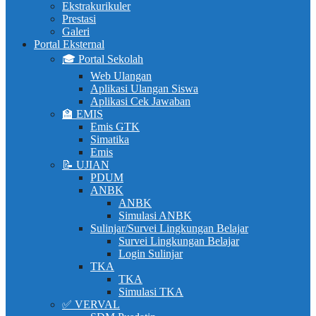
Ekstrakurikuler
Prestasi
Galeri
Portal Eksternal
🎓 Portal Sekolah
Web Ulangan
Aplikasi Ulangan Siswa
Aplikasi Cek Jawaban
🏫 EMIS
Emis GTK
Simatika
Emis
📝 UJIAN
PDUM
ANBK
ANBK
Simulasi ANBK
Sulinjar/Survei Lingkungan Belajar
Survei Lingkungan Belajar
Login Sulinjar
TKA
TKA
Simulasi TKA
✅ VERVAL