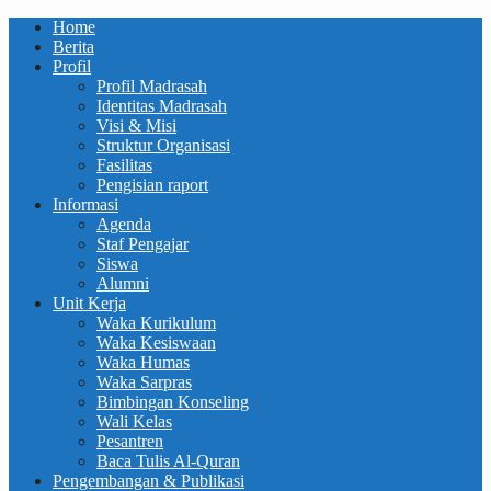
Home
Berita
Profil
Profil Madrasah
Identitas Madrasah
Visi & Misi
Struktur Organisasi
Fasilitas
Pengisian raport
Informasi
Agenda
Staf Pengajar
Siswa
Alumni
Unit Kerja
Waka Kurikulum
Waka Kesiswaan
Waka Humas
Waka Sarpras
Bimbingan Konseling
Wali Kelas
Pesantren
Baca Tulis Al-Quran
Pengembangan & Publikasi