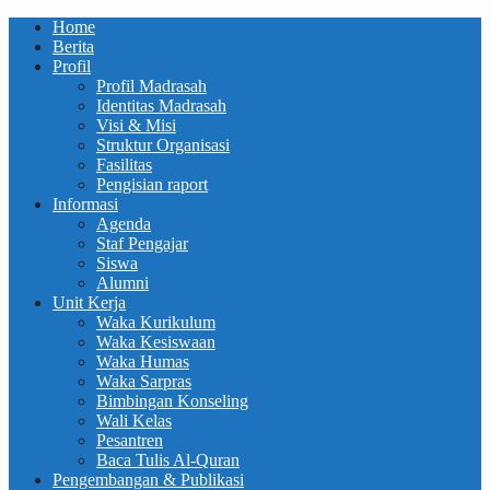
Home
Berita
Profil
Profil Madrasah
Identitas Madrasah
Visi & Misi
Struktur Organisasi
Fasilitas
Pengisian raport
Informasi
Agenda
Staf Pengajar
Siswa
Alumni
Unit Kerja
Waka Kurikulum
Waka Kesiswaan
Waka Humas
Waka Sarpras
Bimbingan Konseling
Wali Kelas
Pesantren
Baca Tulis Al-Quran
Pengembangan & Publikasi