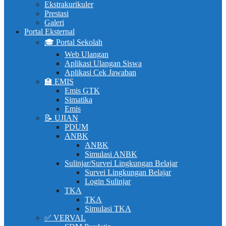
Ekstrakurikuler
Prestasi
Galeri
Portal Eksternal
🎓 Portal Sekolah
Web Ulangan
Aplikasi Ulangan Siswa
Aplikasi Cek Jawaban
🏫 EMIS
Emis GTK
Simatika
Emis
📝 UJIAN
PDUM
ANBK
ANBK
Simulasi ANBK
Sulinjar/Survei Lingkungan Belajar
Survei Lingkungan Belajar
Login Sulinjar
TKA
TKA
Simulasi TKA
✅ VERVAL